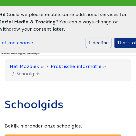
Hi! Could we please enable some additional services for
INLOGGEN BIJ SOCIAL SCHOOLS
LEERLING AANMELDEN
VAC
Social Media & Tracking
? You can always change or
withdraw your consent later.
Toggl
Let me choose
I decline
That's o
Het Mozaïek
»
Praktische informatie
»
Schoolgids
Schoolgids
Bekijk hieronder onze schoolgids.