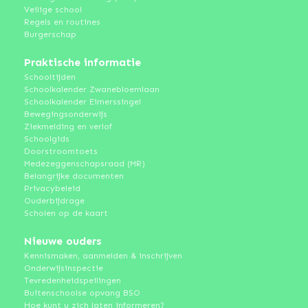
Veilige school
Regels en routines
Burgerschap
Praktische informatie
Schooltijden
Schoolkalender Zwanebloemlaan
Schoolkalender Eimerssingel
Bewegingsonderwijs
Ziekmelding en verlof
Schoolgids
Doorstroomtoets
Medezeggenschapsraad (MR)
Belangrijke documenten
Privacybeleid
Ouderbijdrage
Scholen op de kaart
Nieuwe ouders
Kennismaken, aanmelden & inschrijven
Onderwijsinspectie
Tevredenheidspeilingen
Buitenschoolse opvang BSO
Hoe kunt u zich laten informeren?