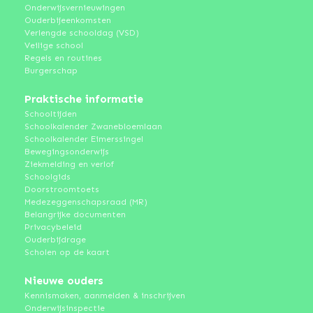
Onderwijsvernieuwingen
Ouderbijeenkomsten
Verlengde schooldag (VSD)
Veilige school
Regels en routines
Burgerschap
Praktische informatie
Schooltijden
Schoolkalender Zwanebloemlaan
Schoolkalender Eimerssingel
Bewegingsonderwijs
Ziekmelding en verlof
Schoolgids
Doorstroomtoets
Medezeggenschapsraad (MR)
Belangrijke documenten
Privacybeleid
Ouderbijdrage
Scholen op de kaart
Nieuwe ouders
Kennismaken, aanmelden & inschrijven
Onderwijsinspectie