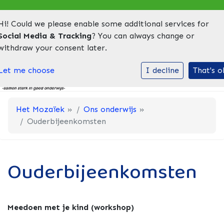
Hi! Could we please enable some additional services for
INLOGGEN BIJ SOCIAL SCHOOLS
LEERLING AANMELDEN
VAC
Social Media & Tracking
? You can always change or
withdraw your consent later.
Toggl
Let me choose
I decline
That's o
Het Mozaïek
»
Ons onderwijs
»
Ouderbijeenkomsten
Ouderbijeenkomsten
Meedoen met je kind (workshop)