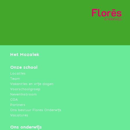
Het Mozaïek
Onze school
Locaties
Team
Vakanties en vrije dagen
Voorschoolgroep
Neveninstroom
COA
Partners
Ons bestuur Flores Onderwijs
Vacatures
Ons onderwijs