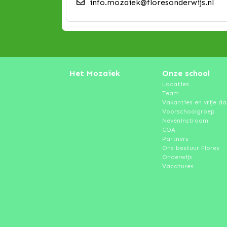
info.mozaiek@floresonderwijs.nl
Het Mozaïek
Onze school
Locaties
Team
Vakanties en vrije d
Voorschoolgroep
Neveninstroom
COA
Partners
Ons bestuur Flores
Onderwijs
Vacatures